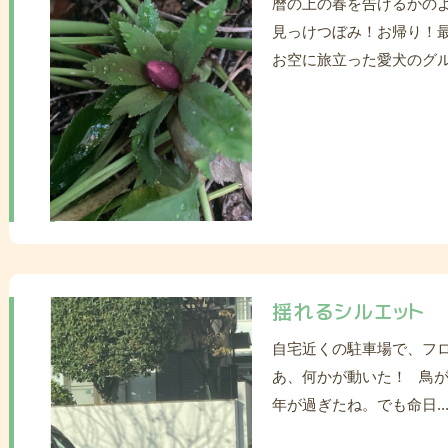
暦の上の春を告げるかの
見っけつぼみ！お帰り！
お空に旅立った愛犬のグル
揺れるシルエット
自宅近くの駐車場で、フ
あ、何かが動いた！ 鳥が
年が過ぎたね。でも命日..