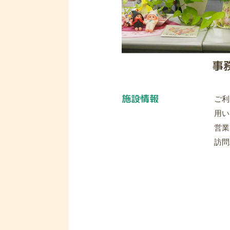
施設情報
ご利
用い
営業
訪問