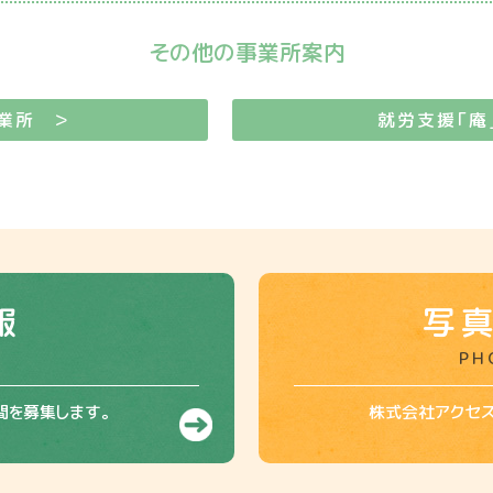
その他の事業所案内
業所 ＞
就労支援「庵
報
写
PH
間を募集します。
株式会社アクセ