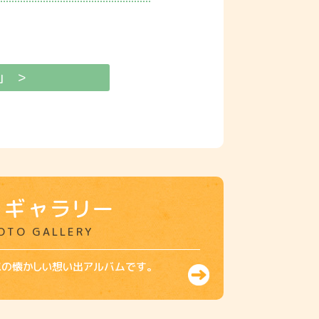
」 ＞
真ギャラリー
OTO GALLERY
スの懐かしい想い出アルバムです。