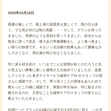
2020年10月18日
残暑が厳しくて、夜と昼の温度差も激しくて、雨の日も多
く、でも気が付けば秋の気配・・・そして、グランが戻って
きました。奇跡のような笑顔が戻ってきました。自分からお
散歩に誘って前足・後ろ足の準備運動をし、よく食べ羨まし
い限りの快便です。キセノン光治療の効果もあって腫瘍も少
し小さくなり、浸出液が殆ど出なくなりました。
常に涎を拭き続け、いつまでこんな状態が続くのだろうと先
の見えない療養に迷いと後悔さえ出始めていましたが、提案
してくださった老犬デイサービス緩和ケアDr.やスタッフの皆
さんに感謝です。そして、寄り添うことの意味をあらためて
教わったこの縁に感謝です。家族が何を悩み、何に励まされ
癒されるのか、大切なことを緩和ケアのスタッフの皆さんに
教えていただきました。
目標だったグランの13歳のお誕生日を9月3日に迎え、一か月