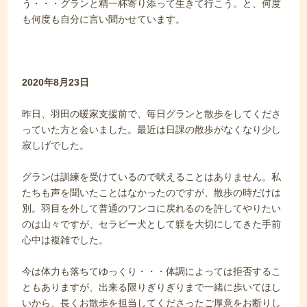
う・・・グランと精一杯寄り添って生きて行こう。と、何度
も何度も自分に言い聞かせています。
2020年8月23日
昨日、羽田の暖家支援前で、毎日グランと散歩をしてくださ
っていた方と会いました。最近は日課の散歩がなくなり少し
寂しげでした。
グランは訓練を受けているので吠えることはありません。私
たちも声を聞いたことはなかったのですが、散歩の時だけは
別。羽目を外して普通のワンコに戻れるのを許してやりたい
のは山々ですが、セラピー犬として躾を大切にしてきた手前
心中は複雑でした。
今は体力も落ちてゆっくり・・・体調によっては拒否するこ
ともありますが、出来る限りぎりぎりまで一緒に歩いてほし
いから、長くお散歩を担当してくださったご厚意をお断りし