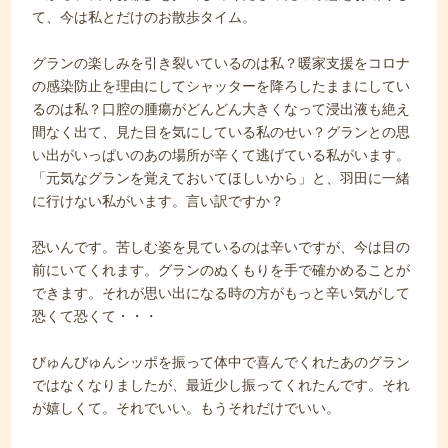
て、今は私とだけのお散歩タイム。
グランの楽しみを引き裂いているのは私？暖家支援をコロナ
の感染防止を理由にしてシャッターを降ろしたままにしてい
るのは私？口腔の腫瘍がどんどん大きくなって浸出液も絶え
間なく出て、見た目を気にしている私のせい？グランとの思
い出がいっぱいのあの場所が辛くて逃げている私がいます。
「元気なグランを覚えておいてほしいから」と、羽田に一緒
に行けない私がいます。言い訳ですか？
恐いんです。苦しむ姿を見ているのは辛いですが、今は目の
前にいてくれます。グランのぬくもりを手で確かめることが
できます。それが思い出になる時の方がもっと辛い気がして
恐くて恐くて・・・
びゅんびゅんシッポを振って体中で喜んでくれたあのグラン
ではなくなりましたが、最近少し振ってくれたんです。それ
が嬉しくて。それでいい。もうそれだけでいい。