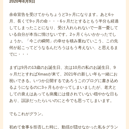
2020年8月9日
余命宣告を受けてからちょうど3ヶ月になります。あと6ヶ
月、長くて9ヶ月の命・・・6ヶ月だとするともう半分も経過
してしまったことになり、受け入れられないで一喜一憂して
いる自分が本当に情けないです。2ヶ月くらいかかったでし
ょうか。「今この瞬間」の幸せを積み重ねていこう、この先
何が起こってどうなるんだろうはもう考えない、と思えるま
でに・・・
まずは9月の13歳のお誕生日、次は10月の私のお誕生日、9
ヶ月だとすればXmasが来て、2021年の新しい年も一緒にお
祝いできる。いつか公開するであろうこのブログに書き込め
るようになるのに3ヶ月もかかってしまいましたが、老犬と
しての衰えはあっても病魔には侵されていない穏やかな日も
あり、誤診だったらいいのにと今でも思ってしまいます。
でもこれがグラン。
初めて食事を拒否した時に、動揺が隠せなかった私をグラン