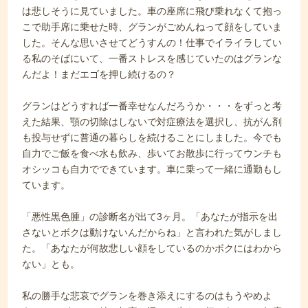
は悲しそうに見ていました。車の座席に飛び乗れなくて抱っ
こで助手席に乗せた時、グランがごめんねって顔をしていま
した。そんな思いさせてどうすんの！仕事でイライラしてい
る私のそばにいて、一番ストレスを感じていたのはグランな
んだよ！まだエゴを押し続けるの？
グランはどうすれば一番幸せなんだろうか・・・をずっと考
えた結果、顎の切除はしないで対症療法を選択し、抗がん剤
も投与せずに普通の暮らしを続けることにしました。今でも
自力でご飯を食べ水も飲み、歩いてお散歩に行ってウンチも
オシッコも自力でできています。車に乗って一緒に通勤もし
ています。
「悪性黒色腫」の診断名が出て3ヶ月。「あなたが指示を出
さないとボクは動けないんだからね」と言われた気がしまし
た。「あなたが何故悲しい顔をしているのかボクにはわから
ない」とも。
私の勝手な悲哀でグランを巻き添えにするのはもうやめよ